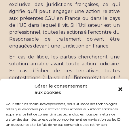
exclusive des juridictions françaises, ce qui
signifie qu’il peut engager une action relative
aux présentes CGU en France ou dans le pays
de l’UE dans lequel il vit. Si l’Utilisateur est un
professionnel, toutes les actions à l’encontre du
Responsable de traitement doivent être
engagées devant une juridiction en France.
En cas de litige, les parties chercheront une
solution amiable avant toute action judiciaire.
En cas d’échec de ces tentatives, toutes
contestations à la validité, l’interprétation et /
ou l’exécution des présentes CGU devront être
Gérer le consentement
portées même en cas de pluralité des
aux cookies
défendeurs ou d’appel en garantie, devant les
Pour offrir les meilleures expériences, nous utilisons des technologies
tribunaux français.
telles que les cookies pour stocker et/ou accéder aux informations des
appareils. Le fait de consentir à ces technologies nous permettra de
traiter des données telles que le comportement de navigation ou les ID
uniques sur ce site. Le fait de ne pas consentir ou de retirer son